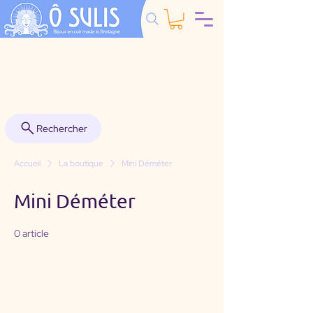
Rechercher
Accueil
La boutique
Mini Déméter
Mini Déméter
0 article