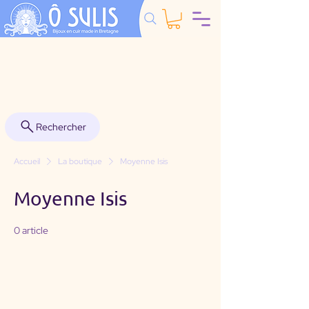
Rechercher
Accueil
La boutique
Moyenne Isis
Moyenne Isis
0 article