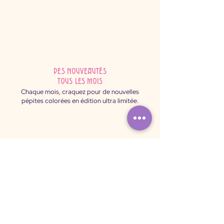
des nouveautés
tous les mois
Chaque mois, craquez pour de nouvelles
pépites colorées en édition ultra limitée.
Paiement
sécurisé
Shoppez sereinement : payez par carte ou
virement via notre plateforme 100% sécurisée.