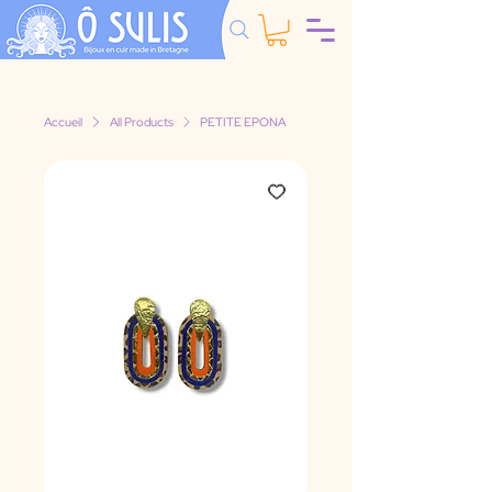
Accueil
All Products
PETITE EPONA