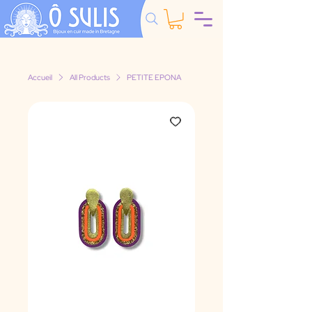
Accueil
All Products
PETITE EPONA