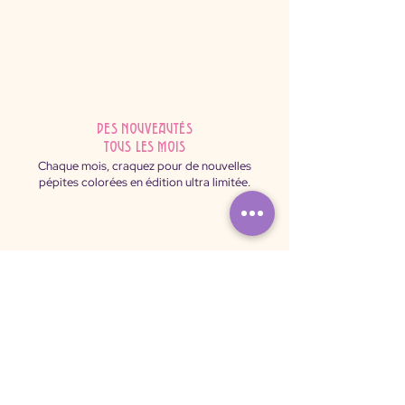
des nouveautés
tous les mois
Chaque mois, craquez pour de nouvelles
pépites colorées en édition ultra limitée.
Paiement
sécurisé
Shoppez sereinement : payez par carte ou
virement via notre plateforme 100% sécurisée.