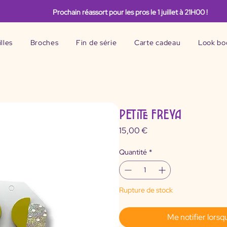
Prochain réassort pour les pros le 1
juillet
à 21H00 !
lles
Broches
Fin de série
Carte cadeau
Look bo
PETITE FREYA
Prix
15,00 €
Quantité
*
Rupture de stock
Me notifier lorsq