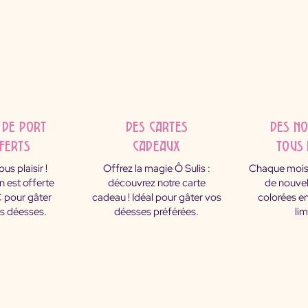
 DE PORT
des cartes
des n
FERTS
cadeaux
tous 
us plaisir !
Offrez la magie Ô Sulis :
Chaque mois
on est offerte
découvrez notre carte
de nouvel
 pour gâter
cadeau ! Idéal pour gâter vos
colorées en
es déesses.
déesses préférées.
lim