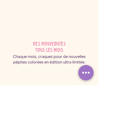
des nouveautés
tous les mois
Chaque mois, craquez pour de nouvelles
pépites colorées en édition ultra limitée.
Paiement
sécurisé
Shoppez sereinement : payez par carte ou
virement via notre plateforme 100% sécurisée.