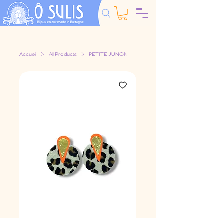
Accueil
All Products
PETITE JUNON