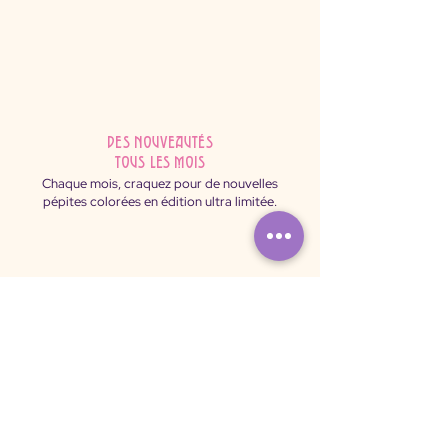
des nouveautés
tous les mois
Chaque mois, craquez pour de nouvelles
pépites colorées en édition ultra limitée.
Paiement
sécurisé
Shoppez sereinement : payez par carte ou
virement via notre plateforme 100% sécurisée.